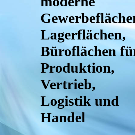
moderne
Gewerbefläche
essum
Lagerflächen,
Büroflächen fü
Produktion,
Vertrieb,
Logistik und
Handel
schutz