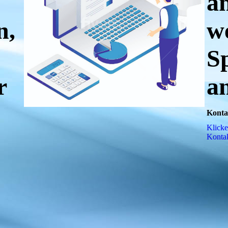
a
n,
w
S
r
a
Konta
Klicke
Kon­ta