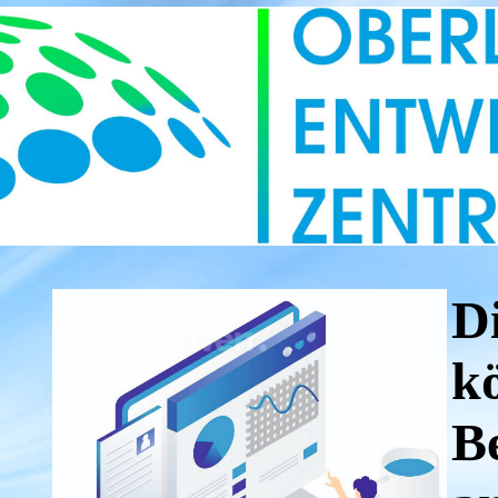
D
k
B