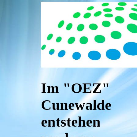
formular
Im "OEZ"
Cunewalde
entstehen