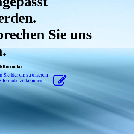
ngepasst
erden.
prechen Sie uns
n.
ktformular
n Sie hier um zu unserem
kt­for­mu­lar zu kommen